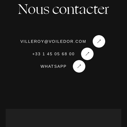
formulaire pour
Nous contacter
demander la
brochure
VILLEROY@VOILEDOR.COM
+33 1 45 05 68 00
WHATSAPP
JOIN THE CIRCLE
DEMANDER UNE BROCHURE
By clicking, I agree to the
Terms and Conditions
and the
Privacy Policy