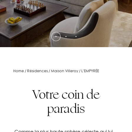
Home
/
Résidences
/
Maison Villeroy
/
L’EMPYRÉE
Votre coin de
paradis
Comme la plus haute sphère céleste qui lui